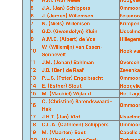
4
A.M. (Ab) Neele
Hoogvli
5
J.A. (Jan) Schippers
Ommoo
6
J. (Jeroen) Willemsen
Feijenoo
7
N. (Niels) Willemsen
Krimpen 
8
G.D. (Gwendolyn) Kluin
IJsselm
9
A.M.E. (Albert) de Vos
Hilleger
W. (Willemijn) van Essen-
10
Hoek va
Sonnevelt
11
J.M. (Johan) Bahlman
Oversch
12
J.B. (Ben) de Raaf
Zevenk
13
P.L.S. (Peter) Engelbracht
Ommoo
14
E. (Esther) Stout
Hoogvli
15
M. (Machiel) Wijland
Het Lag
C. (Christine) Barendswaard-
16
Ommoo
Hak
17
J.H.T. (Jan) Vlot
IJsselm
18
C.L.A. (Cathleen) Schippers
Ommoo
19
M. (Maarten) Boot
Capelle 