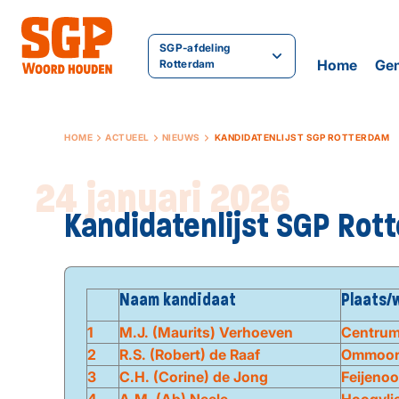
SGP-afdeling
Home
Gem
Rotterdam
HOME
ACTUEEL
NIEUWS
KANDIDATENLIJST SGP ROTTERDAM
24 januari 2026
Kandidatenlijst SGP Rot
Naam kandidaat
Plaats/w
1
M.J. (Maurits) Verhoeven
Centru
2
R.S. (Robert) de Raaf
Ommoo
3
C.H. (Corine) de Jong
Feijenoo