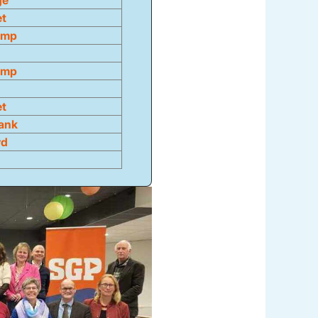
ge
et
amp
amp
et
lank
rd