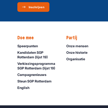
Inschrijven
Doe mee
Partij
Speerpunten
Onze mensen
Kandidaten SGP
Onze historie
Rotterdam (lijst 19)
Organisatie
Verkiezingsprogramma
SGP Rotterdam (lijst 19)
Campagnenieuws
Steun SGP Rotterdam
English