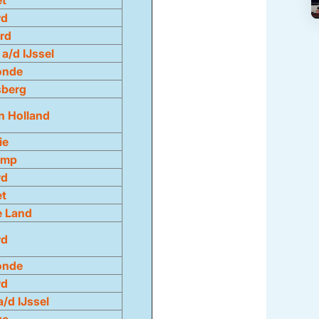
et
rd
rd
a/d IJssel
onde
sberg
n Holland
ie
amp
rd
et
e Land
rd
onde
rd
a/d IJssel