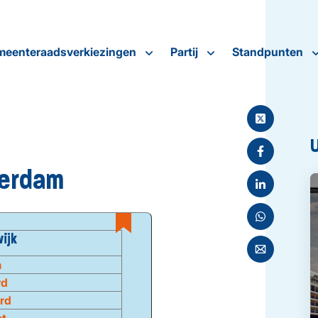
eenteraadsverkiezingen
Partij
Standpunten
terdam
ijk
m
rd
rd