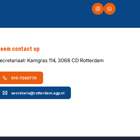
eem contact op
ecretariaat: Kamgras 114, 3068 CD Rotterdam
010-7200770
secretaris@rotterdam.sgp.nl