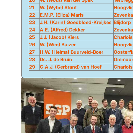
20
W. (Wout) van der Spek
Terbreg
21
W. (Wybe) Stout
Hoogvli
22
E.M.P. (Eliza) Maris
Zevenk
23
J.H. (Karin) Goedbloed-Kreijkes
Blijdorp
24
A.E. (Alfred) Dekker
Zevenk
25
J.J. (Jacob) Kiers
Charlois
26
W. (Wim) Buizer
Hoogvli
27
H.W. (Helma) Buurveld-Boer
Oosterf
28
Ds. J. de Bruin
Ommoo
29
G.A.J. (Gerbrand) van Hoef
Charlois