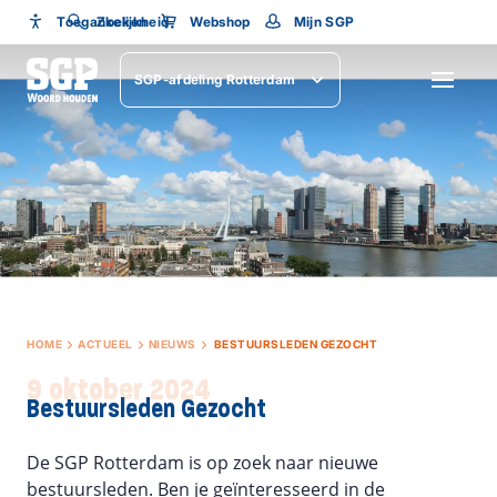
Toegankelijkheid
Toegankelijkheid
Zoeken
Webshop
Mijn SGP
Lettergrootte
SGP-afdeling Rotterdam
SLUITEN
HOME
ACTUEEL
NIEUWS
BESTUURSLEDEN GEZOCHT
9 oktober 2024
Bestuursleden Gezocht
De SGP Rotterdam is op zoek naar nieuwe
bestuursleden. Ben je geïnteresseerd in de